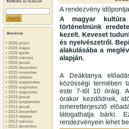
Keresés az oldalon
A rendezvény időpontja
A magyar kultúra 
történelmünk eredete
kezelt. Keveset tudun
Archívum
és nyelvészetről. Bep
2026 június
2026 május
alakulásába a meglév
2026 április
alapján.
2026 március
2026 január
2025 december
2025 november
A Deáktanya előadás
2025 október
közösségi termében ta
2025 szeptember
2025 augusztus
este 7-től 10 óráig. 
2021 augusztus
2019 január
órakor kezdődnek, id
2015 szeptember
ismeretterjesztő előad
2014 január
2013 december
látogathatja bárki
2013 október
rendezvényein lehet be
2013 március
2012 december