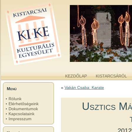
kike.hu
A KISTARCSAI KULTURÁLIS EGYESÜLET WEBOLDALA
KEZDŐLAP
KISTARCSÁRÓL
«
Vakán Csaba: Karate
Menü
Rólunk
Usztics Má
Elérhetőségeink
Dokumentumok
Kapcsolataink
Impresszum
2012