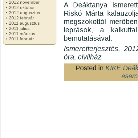
2012 november
A Deáktanya ismerett
2012 október
Riskó Márta kalauzolj
2012 augusztus
2012 február
megszokottól merőben 
2011 augusztus
2011 július
leprások, a kalkutt
2011 március
bemutatásával.
2011 február
Ismeretterjesztés, 20
óra, civilház
Posted in
KIKE Deákt
esem