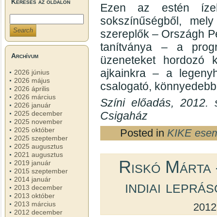
Keresés az oldalon
Ezen az estén ízel
sokszínűségből, mely
szereplők – Országh Pé
tanítványa – a prog
Archívum
üzeneteket hordozó k
ajkainkra – a legeny
2026 június
2026 május
csalogató, könnyedebb
2026 április
2026 március
Színi előadás, 2012. 
2026 január
Csigaház
2025 december
2025 november
2025 október
Posted in
KIKE ese
2025 szeptember
2025 augusztus
2021 augusztus
Riskó Márta 
2019 január
2015 szeptember
2014 január
indiai leprá
2013 december
2013 október
2013 március
2012
2012 december