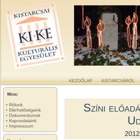
kike.hu
A KISTARCSAI KULTURÁLIS EGYESÜLET WEBOLDALA
KEZDŐLAP
KISTARCSÁRÓL
Menü
Színi előad
Rólunk
Elérhetőségeink
Dokumentumok
Ud
Kapcsolataink
Impresszum
2012