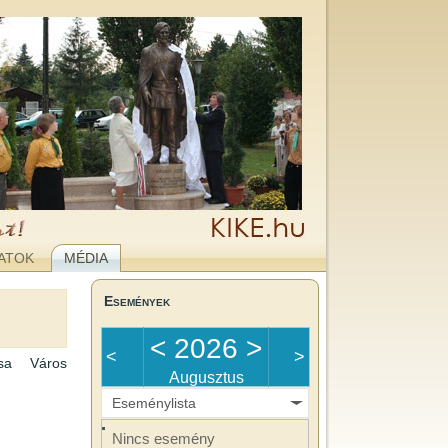
ATOK
MÉDIA
Események
<
2026
>
<
>
csa Város
Augusztus
Eseménylista
Nincs esemény