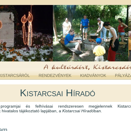
KISTARCSÁRÓL
RENDEZVÉNYEK
KIADVÁNYOK
PÁLYÁZ
Kistarcsai Híradó
rogramjai és felhívásai rendszeresen megjelennek Kistar
ivatalos tájékoztató lapjában, a
Kistarcsai Híradó
ban.
yam