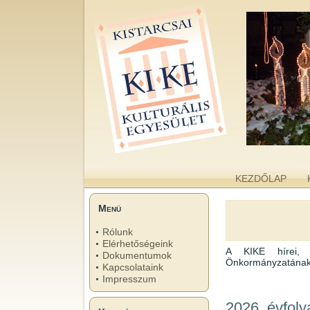
kike.hu
A KISTARCSAI KULTURÁLIS EGYESÜLET WEBOLDALA
KEZDŐLAP
Menü
Rólunk
Elérhetőségeink
A KIKE hírei, p
Dokumentumok
Önkormányzatának h
Kapcsolataink
Impresszum
2026. évfol