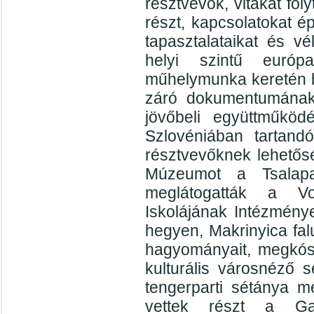
résztvevők, vitákat fo
részt, kapcsolatokat é
tapasztalataikat és v
helyi szintű európa
műhelymunka keretén be
záró dokumentumának 
jövőbeli együttműköd
Szlovéniában tartand
résztvevőknek lehetős
Múzeumot a Tsalapa
meglátogatták a V
Iskolájának Intézménye
hegyen, Makrinyica fal
hagyományait, megkósto
kulturális városnéző 
tengerparti sétánya m
vettek részt a Ga