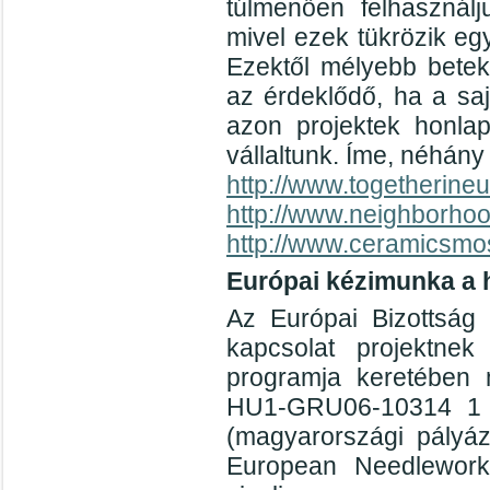
túlmenően felhasználj
mivel ezek tükrözik e
Ezektől mélyebb betek
az érdeklődő, ha a sa
azon projektek honlap
vállaltunk. Íme, néhány
http://www.togetherine
http://www.neighborho
http://www.ceramicsmo
Európai kézimunka a 
Az Európai Bizottság 
kapcsolat projektnek
programja keretében m
HU1-GRU06-10314 1 a
(magyarországi pályá
European Needlework 