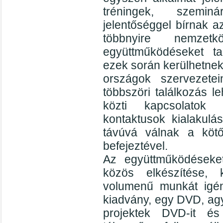
tréningek, szemin
jelentőséggel bírnak az
többnyire nemzet
együttműködéseket ta
ezek során kerülhetne
országok szervezet
többszöri találkozás 
közti kapcsolatok 
kontaktusok kialakul
távúvá válnak a köt
befejeztével.
Az együttműködéseke
közös elkészítése,
volumenű munkát igén
kiadvány, egy DVD, agy
projektek DVD-it és