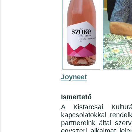
Joyneet
Ismertető
A Kistarcsai Kultur
kapcsolatokkal rendel
partnereink által sze
egyszeri alkalmat jele