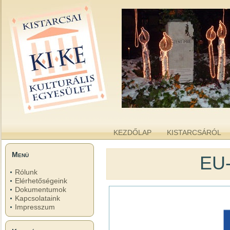
kike.hu
A KISTARCSAI KULTURÁLIS EGYESÜLET WEBOLDALA
KEZDŐLAP
KISTARCSÁRÓL
Menü
EU-
Rólunk
Elérhetőségeink
Dokumentumok
Kapcsolataink
Impresszum