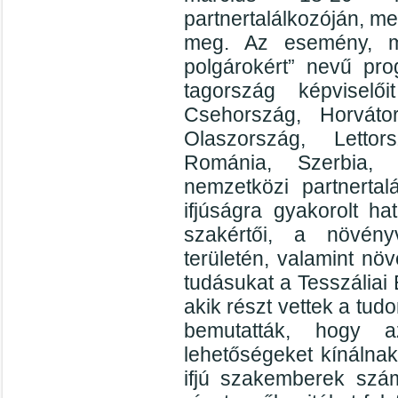
partnertalálkozóján, me
meg. Az esemény, m
polgárokért” nevű pro
tagország képviselői
Csehország, Horváto
Olaszország, Lettor
Románia, Szerbia, 
nemzetközi partnertal
ifjúságra gyakorolt h
szakértői, a növény
területén, valamint n
tudásukat a Tesszáliai 
akik részt vettek a tu
bemutatták, hogy 
lehetőségeket kínálna
ifjú szakemberek szám