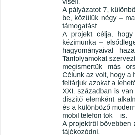
viseli.
A pályázatot 7, külön
be, közülük négy – mag
támogatást.
A projekt célja, hog
kézimunka – elsődleg
hagyományaival haza
Tanfolyamokat szervezt
megismertük más ors
Célunk az volt, hogy a
feltárjuk azokat a leh
XXI. században is van
díszítő elemként alkal
és a különböző modern 
mobil telefon tok – is.
A projektről bővebben
tájékozódni.