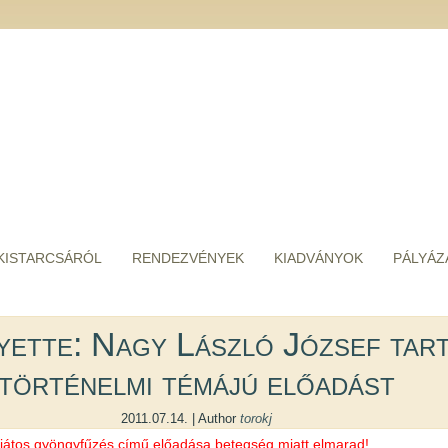
KISTARCSÁRÓL
RENDEZVÉNYEK
KIADVÁNYOK
PÁLYÁZ
yette: Nagy László József tar
történelmi témájú előadást
2011.07.14. | Author
torokj
játos gyöngyfűzés című előadása betegség miatt elmarad!