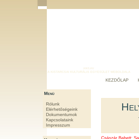
kike.hu
A KISTARCSAI KULTURÁLIS EGYESÜLET WEBOLDALA
KEZDŐLAP
Menü
Hel
Rólunk
Elérhetőségeink
Dokumentumok
Kapcsolataink
Impresszum
Császár Babett: Sa