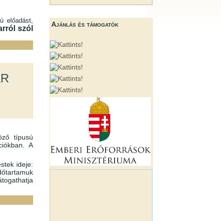
ú előadást,
Ajánlás és támogatók
rról szól
ár
öző típusú
iókban. A
stek ideje:
időtartamuk
átogathatja