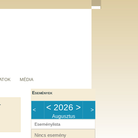
ATOK
MÉDIA
Események
t
<
2026
>
<
>
Augusztus
Eseménylista
Nincs esemény