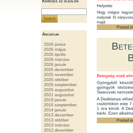
Keresés az oldalon
Helyette:
Hogy mégse legyünk 
melynek fő irányvon
majd.
Posted i
Archívum
Bete
2026 június
2026 május
2026 április
B
2026 március
2026 január
2025 december
2025 november
Betegség miatt elm
2025 október
Gyöngyből készült
2025 szeptember
gyöngyök ötvözés
2025 augusztus
Swarovski nemzetkö
2021 augusztus
A Deáktanya előadá
2019 január
csütörtökön este 7
2015 szeptember
1 óra körüli. A De
2014 január
bárki. Ezen alkalm
2013 december
2013 október
Posted i
2013 március
2012 december