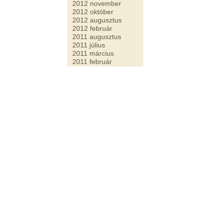
2012 november
2012 október
2012 augusztus
2012 február
2011 augusztus
2011 július
2011 március
2011 február