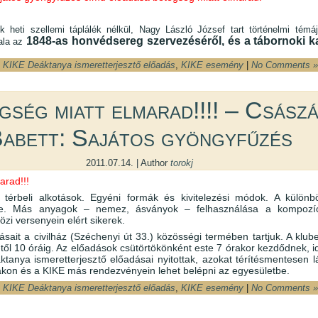
heti szellemi táplálék nélkül, Nagy László József tart történelmi témáj
1848-as honvédsereg szervezéséről, és a tábornoki ka
ala az
n
KIKE Deáktanya ismeretterjesztő előadás
,
KIKE esemény
|
No Comments »
gség miatt elmarad!!!! – Csász
abett: Sajátos gyöngyfűzés
2011.07.14. | Author
torokj
arad!!!
 térbeli alkotások. Egyéni formák és kivitelezési módok. A különb
e. Más anyagok – nemez, ásványok – felhasználása a kompozíc
zi versenyein elért sikerek.
sait a civilház (Széchenyi út 33.) közösségi termében tartjuk. A klube
-től 10 óráig. Az előadások csütörtökönként este 7 órakor kezdődnek, 
áktanya ismeretterjesztő előadásai nyitottak, azokat térítésmentesen l
akon és a KIKE más rendezvényein lehet belépni az egyesületbe.
n
KIKE Deáktanya ismeretterjesztő előadás
,
KIKE esemény
|
No Comments »