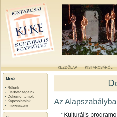
kike.hu
A KISTARCSAI KULTURÁLIS EGYESÜLET WEBOLDALA
KEZDŐLAP
KISTARCSÁRÓL
Menü
D
Rólunk
Elérhetőségeink
Dokumentumok
Az Alapszabályba
Kapcsolataink
Impresszum
Kulturális program