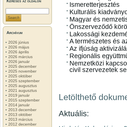
Keresés az oldalon
Ismeretterjesztés
Kulturális kiadvány
Magyar és nemzeti
Önszerveződő körö
Lakossági kezdemé
Archívum
A természetes és az
2026 június
2026 május
Az ifjúság aktivizál
2026 április
Regionális együtt
2026 március
2026 január
Nemzetközi kapcsol
2025 december
civil szervezetek s
2025 november
2025 október
2025 szeptember
2025 augusztus
2021 augusztus
Letölthető dokum
2019 január
2015 szeptember
2014 január
2013 december
Aktuális:
2013 október
2013 március
2012 december