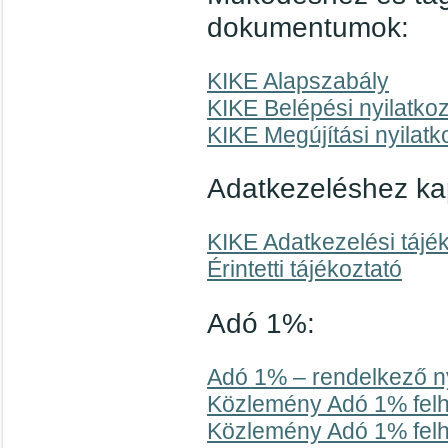
dokumentumok:
KIKE Alapszabály
KIKE Belépési nyilatko
KIKE Megújítási nyilat
Adatkezeléshez k
KIKE Adatkezelési tájé
Érintetti tájékoztató
Adó 1%:
Adó 1% – rendelkező ny
Közlemény Adó 1% felh
Közlemény Adó 1% felh