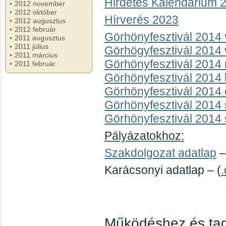
Hirdetés Kalendárium 
2012 november
2012 október
Hírverés 2023
2012 augusztus
2012 február
Görhönyfesztivál 2014 
2011 augusztus
2011 július
Görhögyfesztivál 2014 
2011 március
Görhönyfesztivál 2014 
2011 február
Görhönyfesztivál 2014 k
Görhönyfesztivál 2014 
Görhönyfesztivál 2014 s
Görhönyfesztivál 2014 
Pályázatokhoz:
Szakdolgozat adatlap
–
Karácsonyi adatlap – (
Működéshez és tag