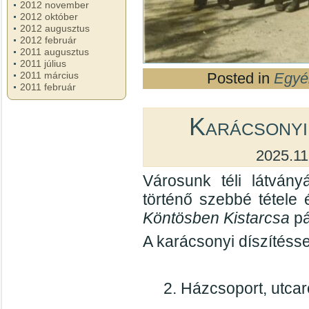
2012 november
2012 október
2012 augusztus
2012 február
2011 augusztus
2011 július
Posted in
Egyé
2011 március
2011 február
Karácsonyi
2025.11
Városunk téli látván
történő szebbé tétele
Köntösben Kistarcsa
pá
A karácsonyi díszítésse
2. Házcsoport, utcar