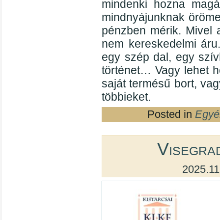
mindenki hozna magáv
mindnyájunknak örömet
pénzben mérik. Mivel 
nem kereskedelmi áru.
egy szép dal, egy szí
történet… Vagy lehet h
saját termésű bort, va
többieket.
Posted in
Egyé
Visegra
2025.11