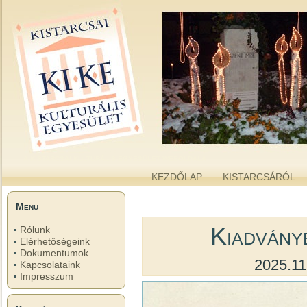
kike.hu
A KISTARCSAI KULTURÁLIS EGYESÜLET WEBOLDALA
KEZDŐLAP
KISTARCSÁRÓL
Menü
Kiadvány
Rólunk
Elérhetőségeink
Dokumentumok
2025.11
Kapcsolataink
Impresszum