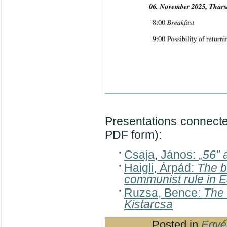
Presentations connected
PDF form):
Csaja, János:
„56” 
Haigli, Árpád:
The b
communist rule in 
Ruzsa, Bence:
The 
Kistarcsa
Posted in
Egyé