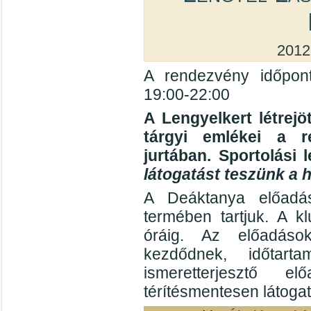
2012
A rendezvény időpont
19:00-22:00
A Lengyelkert létrejö
tárgyi emlékei a r
jurtában. Sportolási
látogatást teszünk a 
A Deáktanya előadás
termében tartjuk. A k
óráig. Az előadáso
kezdődnek, időtar
ismeretterjesztő e
térítésmentesen látogat