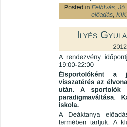
Posted in
Felhívás
,
Jó 
előadás
,
KIK
Ilyés Gyula
2012
A rendezvény időpont
19:00-22:00
Élsportolóként a 
visszatérés az élvon
után. A sportolók 
paradigmaváltása. K
iskola.
A Deáktanya előadás
termében tartjuk. A k