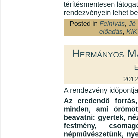
térítésmentesen látoga
rendezvényein lehet be
Posted in
Felhívás
,
Jó 
előadás
,
KIK
Hermányos Má
2012
A rendezvény időpontja
Az eredendő forrás,
minden, ami örömö
beavatni: gyertek, n
festmény, csomag
népművészetünk, nyel