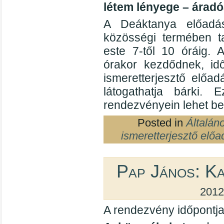
létem lényege – áradó
A Deáktanya előadás
közösségi termében ta
este 7-től 10 óráig. 
órakor kezdődnek, id
ismeretterjesztő előad
látogathatja bárki
rendezvényein lehet be
Posted in
Általán
ismeretterjesztő előa
Pap János: Ka
2012
A rendezvény időpontja