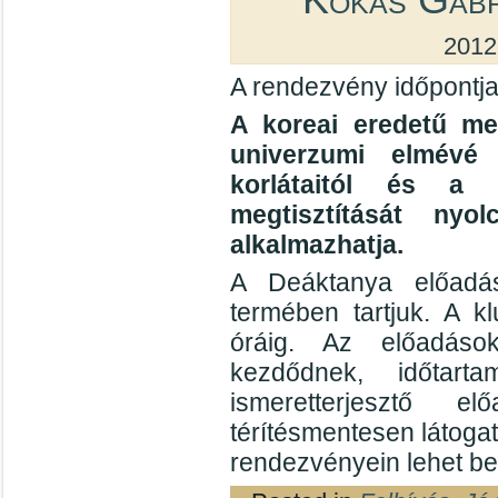
2012
A rendezvény időpontja
A koreai eredetű me
univerzumi elmévé 
korlátaitól és a 
megtisztítását nyo
alkalmazhatja.
A Deáktanya előadás
termében tartjuk. A k
óráig. Az előadáso
kezdődnek, időtar
ismeretterjesztő e
térítésmentesen látoga
rendezvényein lehet be