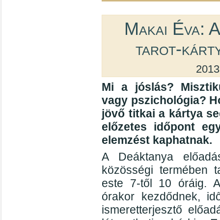
Makai Éva: A
tarot-kárty
2013
Mi a jóslás? Miszti
vagy pszichológia? Ho
jövő titkai a kártya 
előzetes időpont egy
elemzést kaphatnak.
A Deáktanya előadás
közösségi termében ta
este 7-től 10 óráig. 
órakor kezdődnek, id
ismeretterjesztő előad