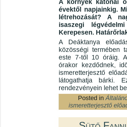
A környék katonai o
évektől napjainkig. M
létrehozását? A nag
isaszegi légvédelm
Kerepesen. Határőrla
A Deáktanya előadás
közösségi termében ta
este 7-től 10 óráig. 
órakor kezdődnek, id
ismeretterjesztő előad
látogathatja bárki
rendezvényein lehet be
Posted in
Általán
ismeretterjesztő előa
Sütő Fanni