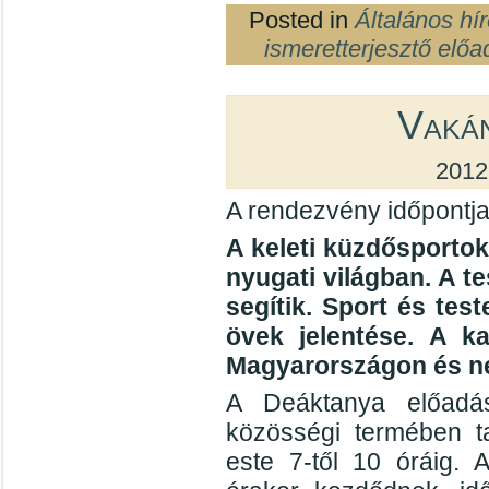
Posted in
Általános hí
ismeretterjesztő előa
Vaká
2012
A rendezvény időpontja
A keleti küzdősportok
nyugati világban. A te
segítik. Sport és tes
övek jelentése. A ka
Magyarországon és ne
A Deáktanya előadás
közösségi termében ta
este 7-től 10 óráig. 