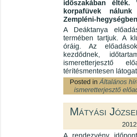
időszakában élték. 
korpafüvek nálunk 
Zempléni-hegységben
A Deáktanya előadás
termében tartjuk. A k
óráig. Az előadáso
kezdődnek, időtar
ismeretterjesztő e
térítésmentesen látogat
Posted in
Általános hí
ismeretterjesztő előa
Mátyási Józse
2012
A rendezvény időpont