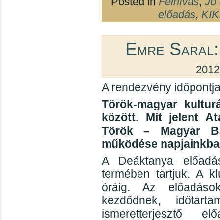
Posted in
Felhívás
,
Jó 
előadás
,
KIK
Emre Saral:
2012
A rendezvény időpontja
Török-magyar kulturá
között. Mit jelent 
Török – Magyar Ba
működése napjainkba
A Deáktanya előadás
termében tartjuk. A k
óráig. Az előadáso
kezdődnek, időtar
ismeretterjesztő e