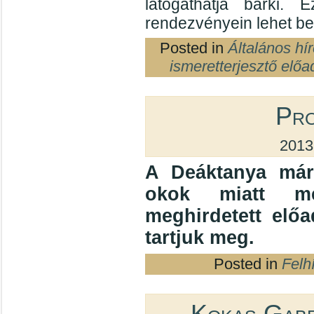
látogathatja bárki
rendezvényein lehet be
Posted in
Általános hí
ismeretterjesztő előa
Pro
2013
A Deáktanya márc
okok miatt meg
meghirdetett elő
tartjuk meg.
Posted in
Felh
Kokas Gabr