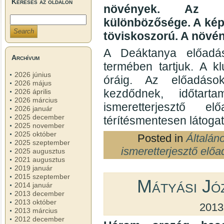
Keresés az oldalon
növények. Az e
különbözősége. A képi 
töviskoszorú. A növé
A Deáktanya előadás
Archívum
termében tartjuk. A k
2026 június
óráig. Az előadáso
2026 május
kezdődnek, időtar
2026 április
2026 március
ismeretterjesztő e
2026 január
2025 december
térítésmentesen látogat
2025 november
2025 október
Posted in
Általán
2025 szeptember
ismeretterjesztő előa
2025 augusztus
2021 augusztus
2019 január
2015 szeptember
Mátyási Józ
2014 január
2013 december
2013 október
2013
2013 március
2012 december