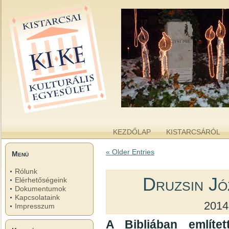
kike.hu
A KISTARCSAI KULTURÁLIS EGYESÜLET WEBOLDALA
KEZDŐLAP
KISTARCSÁRÓL
« Older Entries
Menü
Rólunk
Druzsin Jó
Elérhetőségeink
Dokumentumok
Kapcsolataink
2014
Impresszum
A Bibliában említet