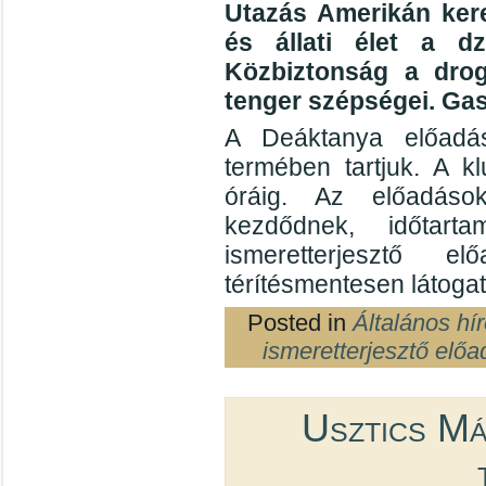
Utazás Amerikán kere
és állati élet a dz
Közbiztonság a dro
tenger szépségei. Ga
A Deáktanya előadás
termében tartjuk. A k
óráig. Az előadáso
kezdődnek, időtar
ismeretterjesztő e
térítésmentesen látogat
Posted in
Általános hí
ismeretterjesztő előa
Usztics Má