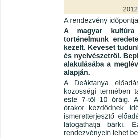
2012
A rendezvény időpontja
A magyar kultúra 
történelmünk eredete
kezelt. Keveset tudun
és nyelvészetről. Bep
alakulásába a meglév
alapján.
A Deáktanya előadás
közösségi termében ta
este 7-től 10 óráig. 
órakor kezdődnek, id
ismeretterjesztő előad
látogathatja bárki
rendezvényein lehet be