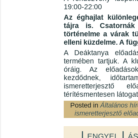
19:00-22:00
Az éghajlat különle
tájra is. Csatornák
történelme a várak 
elleni küzdelme. A fü
A Deáktanya előadás
termében tartjuk. A k
óráig. Az előadáso
kezdődnek, időtar
ismeretterjesztő e
térítésmentesen látogat
Posted in
Általános hí
ismeretterjesztő előa
Lengyel Lás