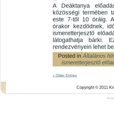
A Deáktanya előadás
közösségi termében ta
este 7-től 10 óráig. 
órakor kezdődnek, id
ismeretterjesztő előad
látogathatja bárki
rendezvényein lehet be
Posted in
Általános hí
ismeretterjesztő előa
« Older Entries
Copyright © 2011 Kis
Desig