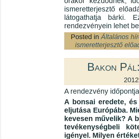
órakor kezdődnek, id
ismeretterjesztő előad
látogathatja bárki
rendezvényein lehet be
Posted in
Általános hí
ismeretterjesztő előa
Bakon Pál:
2012
A rendezvény időpontja
A bonsai eredete, és
eljutása Európába. Mi
kevesen művelik? A b
tevékenységbeli köt
igényel. Milyen érték