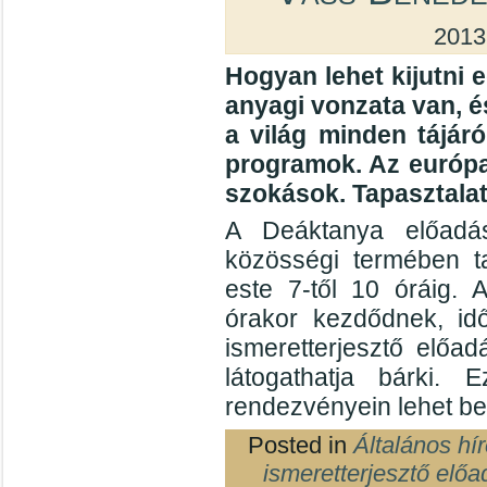
2013
Hogyan lehet kijutni 
anyagi vonzata van, é
a világ minden tájár
programok. Az európa
szokások. Tapasztala
A Deáktanya előadás
közösségi termében ta
este 7-től 10 óráig. 
órakor kezdődnek, id
ismeretterjesztő előad
látogathatja bárki
rendezvényein lehet be
Posted in
Általános hí
ismeretterjesztő előa