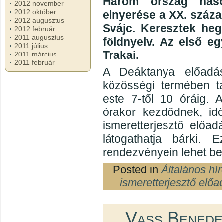
Három ország haso
2012 november
2012 október
elnyerése a XX. száza
2012 augusztus
Svájc. Keresztek heg
2012 február
2011 augusztus
földnyelv. Az első eg
2011 július
Trakai.
2011 március
2011 február
A Deáktanya előadás
közösségi termében ta
este 7-től 10 óráig. 
órakor kezdődnek, id
ismeretterjesztő előad
látogathatja bárki
rendezvényein lehet be
Posted in
Általános hí
ismeretterjesztő előa
Vass Benede