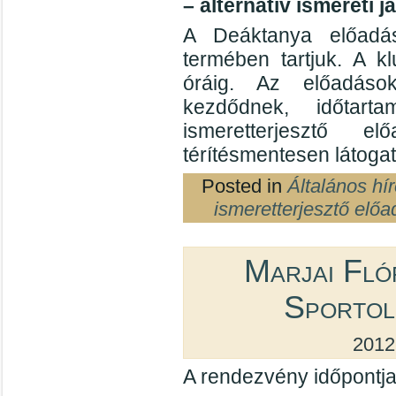
– alternatív ismereti já
A Deáktanya előadás
termében tartjuk. A k
óráig. Az előadáso
kezdődnek, időtar
ismeretterjesztő e
térítésmentesen látogat
Posted in
Általános hí
ismeretterjesztő előa
Marjai Fló
Sportol
2012
A rendezvény időpontja