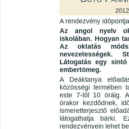
2012
A rendezvény időpontja
Az angol nyelv ok
iskolában. Hogyan ta
Az oktatás módsze
nevezetességek. S
Látogatás egy sintó
embertömeg.
A Deáktanya előadás
közösségi termében ta
este 7-től 10 óráig. 
órakor kezdődnek, id
ismeretterjesztő előad
látogathatja bárki
rendezvényein lehet be