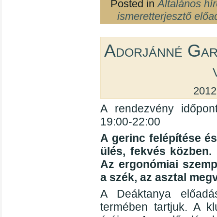
Posted in
Általános hí
ismeretterjesztő előa
Adorjánné Gar
2012
A rendezvény időpon
19:00-22:00
A gerinc felépítése és
ülés, fekvés közben.
Az ergonómiai szemp
a szék, az asztal meg
A Deáktanya előadás
termében tartjuk. A k