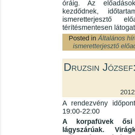
óráig. Az előadáso
kezdődnek, időtar
ismeretterjesztő e
térítésmentesen látogat
Posted in
Általános hí
ismeretterjesztő előa
Druzsin József
2012
A rendezvény időpont
19:00-22:00
A korpafüvek ősi
lágyszárúak. Virá