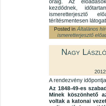
óráig. Az előadáso
kezdődnek, időtar
ismeretterjesztő e
térítésmentesen látogat
Posted in
Általános hí
ismeretterjesztő előa
Nagy László
2012
A rendezvény időpontja
Az 1848-49-es szaba
Minek köszönhető a
voltak a katonai veze