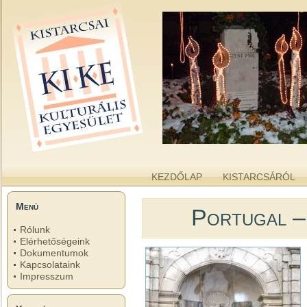
kike.hu
A KISTARCSAI KULTURÁLIS EGYESÜLET WEBOLDALA
KEZDŐLAP
KISTARCSÁRÓL
Menü
Portugal –
Rólunk
Elérhetőségeink
Dokumentumok
Kapcsolataink
Impresszum