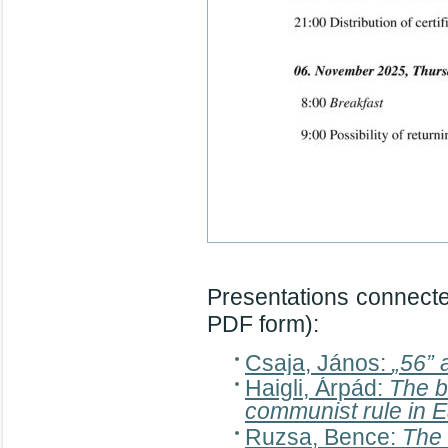
Presentations connected
PDF form):
Csaja, János:
„56” 
Haigli, Árpád:
The b
communist rule in 
Ruzsa, Bence:
The 