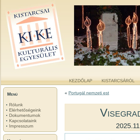
kike.hu
A KISTARCSAI KULTURÁLIS EGYESÜLET WEBOLDALA
KEZDŐLAP
KISTARCSÁRÓL
«
Portugál nemzeti est
Menü
Rólunk
Visegra
Elérhetőségeink
Dokumentumok
Kapcsolataink
2025.11
Impresszum