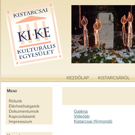
kike.hu
A KISTARCSAI KULTURÁLIS EGYESÜLET WEBOLDALA
KEZDŐLAP
KISTARCSÁRÓL
Menü
Rólunk
Elérhetőségeink
Galéria
Dokumentumok
Videótár
Kapcsolataink
Kistarcsai Hírmondó
Impresszum