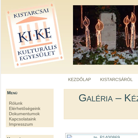
kike.hu
A KISTARCSAI KULTURÁLIS EGYESÜLET WEBOLDALA
KEZDŐLAP
KISTARCSÁRÓL
Menü
Galéria – Ké
Rólunk
Elérhetőségeink
Dokumentumok
Kapcsolataink
Impresszum