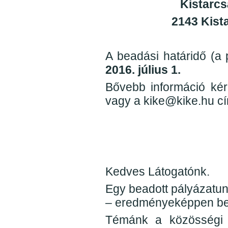
Kistarcs
2143 Kista
A beadási határidő (a 
2016. július 1.
Bővebb információ kér
vagy a kike@kike.hu cí
Kedves Látogatónk.
Egy beadott pályázatu
– eredményeképpen bek
Témánk a közösségi m