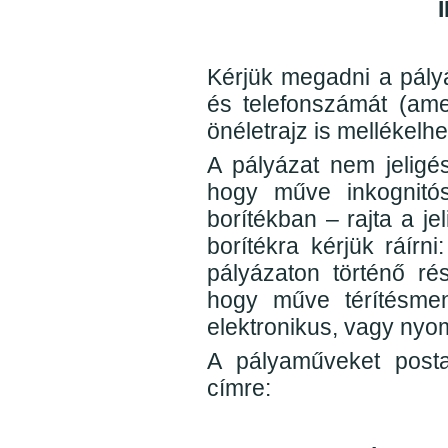
I
Kérjük megadni a pályá
és telefonszámát (ame
önéletrajz is mellékelhe
A pályázat nem jeligé
hogy műve inkognitós
borítékban – rajta a je
borítékra kérjük ráír
pályázaton történő ré
hogy műve térítésmen
elektronikus, vagy nyo
A pályaműveket postai
címre: