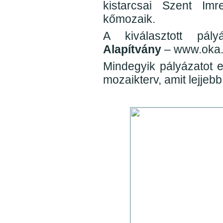
kistarcsai Szent Imr
kőmozaik.
A kiválasztott pá
Alapítvány
– www.oka.h
Mindegyik pályázatot e
mozaikterv, amit lejjeb