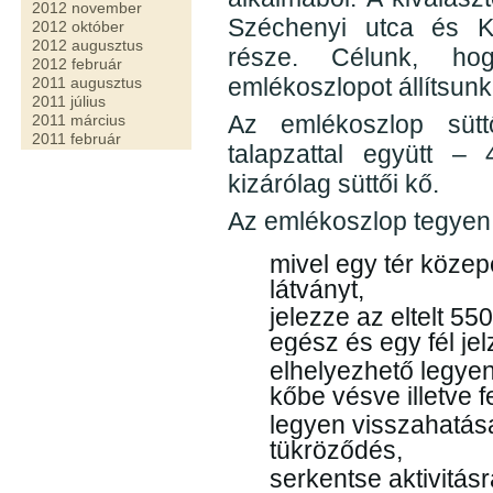
2012 november
Széchenyi utca és Kö
2012 október
2012 augusztus
része. Célunk, ho
2012 február
emlékoszlopot állítsunk
2011 augusztus
2011 július
Az emlékoszlop süt
2011 március
2011 február
talapzattal együtt –
kizárólag süttői kő.
Az emlékoszlop tegyen 
mivel egy tér közepé
látványt,
jelezze az eltelt 5
egész és egy fél jel
elhelyezhető legyen
kőbe vésve illetve f
legyen visszahatása
tükröződés,
serkentse aktivitásr