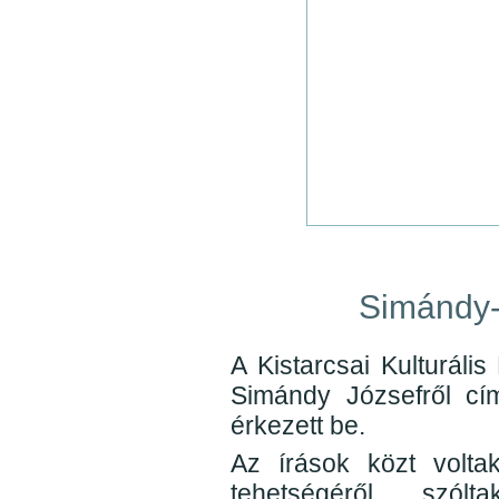
Simándy-
A Kistarcsai Kulturáli
Simándy Józsefről cí
érkezett be.
Az írások közt volt
tehetségéről szó