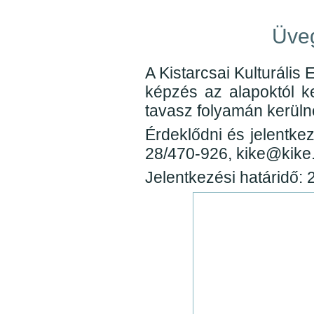
Üveg
A Kistarcsai Kulturális 
képzés az alapoktól k
tavasz folyamán kerüln
Érdeklődni és jelentke
28/470-926, kike@kike.
Jelentkezési határidő: 