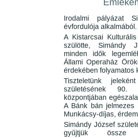
Emlékem
Irodalmi pályázat 
évfordulója alkalmából.
A Kistarcsai Kulturáli
szülötte, Simándy J
minden idők legeml
Állami Operaház Örök
érdekében folyamatos ka
Tiszteletünk jelek
születésének 90. é
központjában egészalak
A Bánk bán jelmezes s
Munkácsy-díjas, érdem
Simándy József szület
gyűjtjük össze