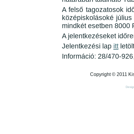
A felső tagozatosok idő
középiskolásoké július 
mindkét esetben 8000 F
A jelentkezéseket időr
Jelentkezési lap
itt
letöl
Információ: 28/470-926
Copyright © 2011 Kis
Desig