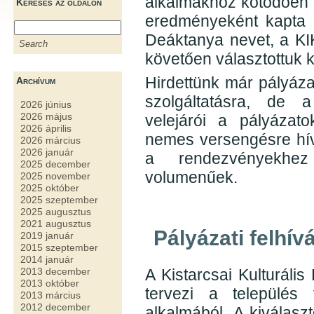
alkalmakhoz kötődően v
Keresés az oldalon
eredményeként kapta i
Deáktanya nevet, a KI
követően választottuk 
Hirdettünk már pályáz
Archívum
szolgáltatásra, de a
2026 június
2026 május
velejárói a pályázato
2026 április
nemes versengésre hívj
2026 március
2026 január
a rendezvényekhez
2025 december
volumenűek.
2025 november
2025 október
2025 szeptember
2025 augusztus
2021 augusztus
Pályázati felhív
2019 január
2015 szeptember
2014 január
A Kistarcsai Kulturális
2013 december
2013 október
tervezi a település
2013 március
2012 december
alkalmából. A kiválasz