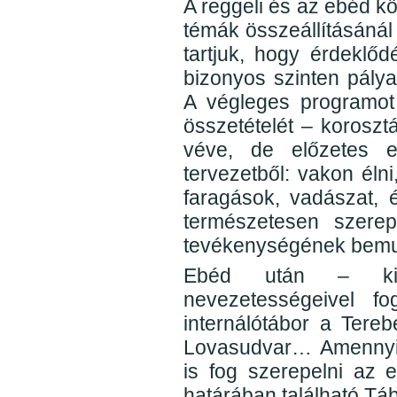
A reggeli és az ebéd kö
témák összeállításánál
tartjuk, hogy érdeklőd
bizonyos szinten pályao
A végleges programot 
összetételét – korosztá
véve, de előzetes e
tervezetből: vakon éln
faragások, vadászat, é
természetesen szerepe
tevékenységének bemut
Ebéd után – kir
nevezetességeivel f
internálótábor a Tere
Lovasudvar… Amennyib
is fog szerepelni az 
határában található Tá