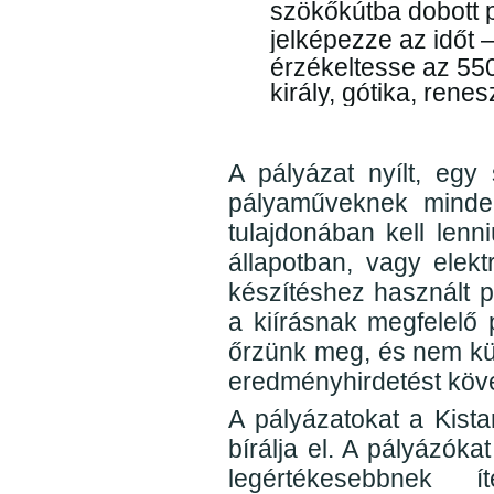
szökőkútba dobott
jelképezze az időt 
érzékeltesse az 550
király, gótika, rene
A pályázat nyílt, egy
pályaműveknek minden
tulajdonában kell lenn
állapotban, vagy elek
készítéshez használt p
a kiírásnak megfelelő 
őrzünk meg, és nem kü
eredményhirdetést köve
A pályázatokat a Kista
bírálja el. A pályázóka
legértékesebbnek í