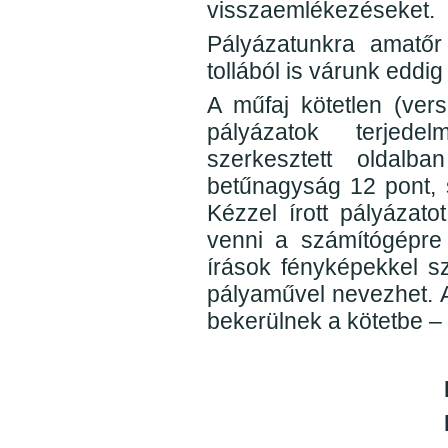
visszaemlékezéseket.
Pályázatunkra amatőr
tollából is várunk eddi
A műfaj kötetlen (vers
pályázatok terjed
szerkesztett oldal
betűnagyság 12 pont, 
Kézzel írott pályázato
venni a számítógépre v
írások fényképekkel s
pályaművel nevezhet. A
bekerülnek a kötetbe –