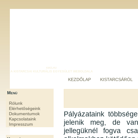
kike.hu
A KISTARCSAI KULTURÁLIS EGYESÜLET WEBOLDALA
KEZDŐLAP
KISTARCSÁRÓL
Menü
Rólunk
Elérhetőségeink
Pályázataink többsége
Dokumentumok
Kapcsolataink
jelenik meg, de van
Impresszum
jellegüknél fogva cs