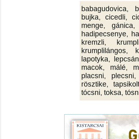
babagudovica, b
bujka, cicedli, 
menge, gánica, 
hadipecsenye, har
kremzli, krumpl
krumplilángos, k
lapotyka, lepcsán
macok, málé, ma
placsni, plecsni
rösztike, tapsikol
tócsni, toksa, tósn