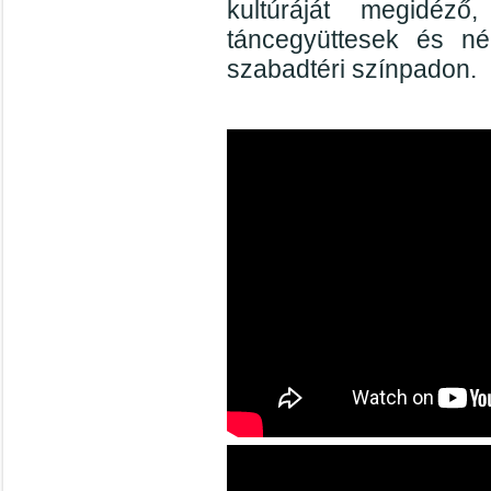
kultúráját megidéző
táncegyüttesek és nép
szabadtéri színpadon.