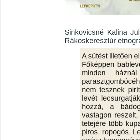
Sinkovicsné Kalina Jul
Rákoskeresztúr etnográ
A sütést illetően e
Főképpen bablev
minden háznál
parasztgombócého
nem tesznek pirít
levét lecsurgatjá
hozzá, a bádogte
vastagon reszelt, 
tetejére több kupa
piros, ropogós. L