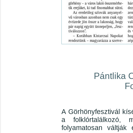
Pántlika 
Fo
A Görhönyfesztivál kís
a folklórtalálkozó,
folyamatosan váltják