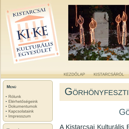
kike.hu
A KISTARCSAI KULTURÁLIS EGYESÜLET WEBOLDALA
KEZDŐLAP
KISTARCSÁRÓL
Menü
Görhönyfeszti
Rólunk
Elérhetőségeink
Dokumentumok
Gö
Kapcsolataink
Impresszum
A Kistarcsai Kulturális 