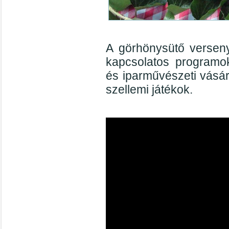
A görhönysütő verseny
kapcsolatos programok
és iparművészeti vásá
szellemi játékok.