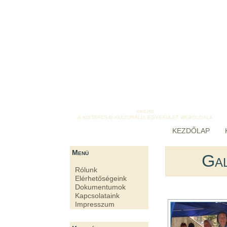
kike.hu
A KISTARCSAI KULTURÁLIS EGYESÜLET WEBOLDALA
KEZDŐLAP
Menü
Gal
Rólunk
Elérhetőségeink
Dokumentumok
Kapcsolataink
Impresszum