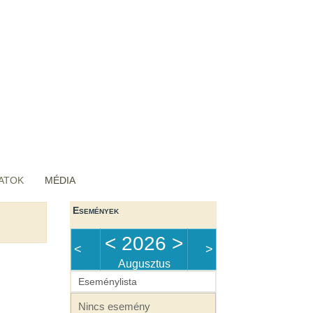
ATOK
MÉDIA
Események
<
2026
>
<
>
Augusztus
Eseménylista
Nincs esemény