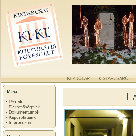
kike.hu
A KISTARCSAI KULTURÁLIS EGYESÜLET WEBOLDALA
KEZDŐLAP
KISTARCSÁRÓL
Menü
It
Rólunk
Elérhetőségeink
Dokumentumok
Kapcsolataink
Impresszum