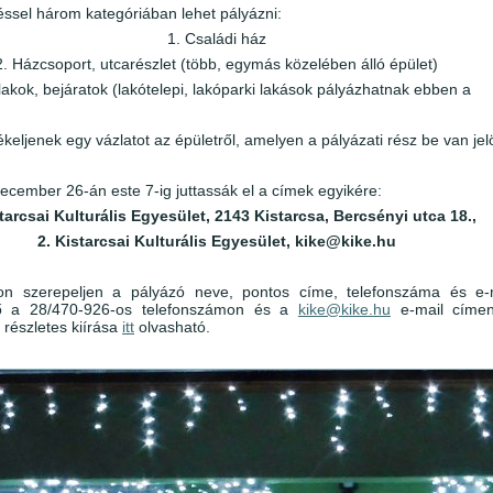
éssel három kategóriában lehet pályázni:
1. Családi ház
2. Házcsoport, utcarészlet (több, egymás közelében álló épület)
lakok, bejáratok (lakótelepi, lakóparki lakások pályázhatnak ebben a
keljenek egy vázlatot az épületről, amelyen a pályázati rész be van jel
december 26-án este 7-ig juttassák el a címek egyikére:
starcsai Kulturális Egyesület, 2143 Kistarcsa, Bercsényi utca 18.,
2. Kistarcsai Kulturális Egyesület, kike@kike.hu
pon szerepeljen a pályázó neve, pontos címe, telefonszáma és e-
tő a 28/470-926-os telefonszámon és a
kike@kike.hu
e-mail címen
 részletes kiírása
itt
olvasható.