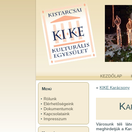
kike.hu
A KISTARCSAI KULTURÁLIS EGYESÜLET WEBOLDALA
KEZDŐLAP
«
KIKE Karácsony
Menü
Rólunk
Ka
Elérhetőségeink
Dokumentumok
Kapcsolataink
Impresszum
Városunk téli lá
meghirdetjük a
Kar