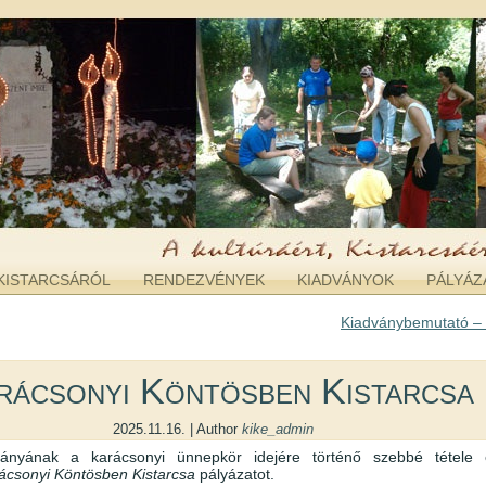
KISTARCSÁRÓL
RENDEZVÉNYEK
KIADVÁNYOK
PÁLYÁZ
Kiadványbemutató –
rácsonyi Köntösben Kistarcsa
2025.11.16. | Author
kike_admin
tványának a karácsonyi ünnepkör idejére történő szebbé tétele
ácsonyi Köntösben Kistarcsa
pályázatot.