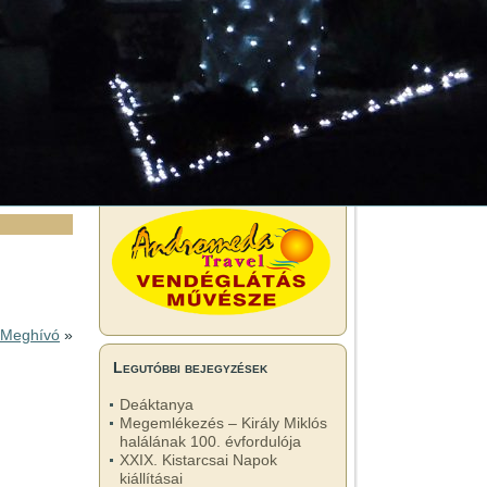
 Meghívó
»
Legutóbbi bejegyzések
Deáktanya
Megemlékezés – Király Miklós
halálának 100. évfordulója
XXIX. Kistarcsai Napok
kiállításai