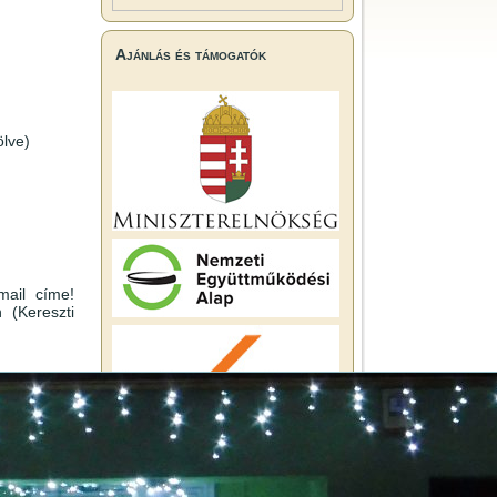
Ajánlás és támogatók
ölve)
mail címe!
 (Kereszti