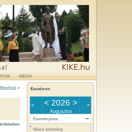
ATOK
MÉDIA
 Meghívó
»
Események
<
2026
>
<
>
Augusztus
Eseménylista
 érdekében
Nincs esemény