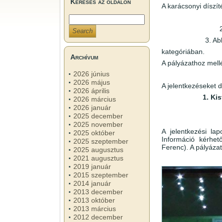
Keresés az oldalon
A karácsonyi díszít
3. Ab
kategóriában.
Archívum
A pályázathoz mellé
2026 június
2026 május
A jelentkezéseket 
2026 április
1. Ki
2026 március
2026 január
2025 december
2025 november
A jelentkezési la
2025 október
Információ kérhe
2025 szeptember
Ferenc). A pályázat
2025 augusztus
2021 augusztus
2019 január
2015 szeptember
2014 január
2013 december
2013 október
2013 március
2012 december