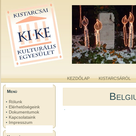
kike.hu
A KISTARCSAI KULTURÁLIS EGYESÜLET WEBOLDALA
KEZDŐLAP
KISTARCSÁRÓL
Menü
Belgi
Rólunk
Elérhetőségeink
Dokumentumok
Kapcsolataink
Impresszum