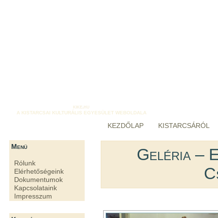
kike.hu
A KISTARCSAI KULTURÁLIS EGYESÜLET WEBOLDALA
KEZDŐLAP
KISTARCSÁRÓL
Menü
Geléria – 
Rólunk
C
Elérhetőségeink
Dokumentumok
Kapcsolataink
Impresszum