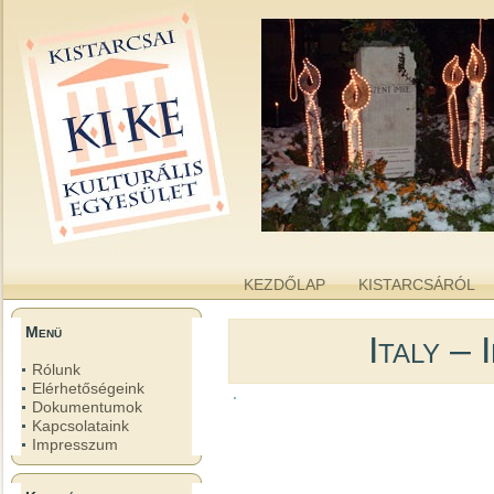
kike.hu
A KISTARCSAI KULTURÁLIS EGYESÜLET WEBOLDALA
KEZDŐLAP
KISTARCSÁRÓL
Menü
Italy – 
Rólunk
Elérhetőségeink
Dokumentumok
Kapcsolataink
Impresszum