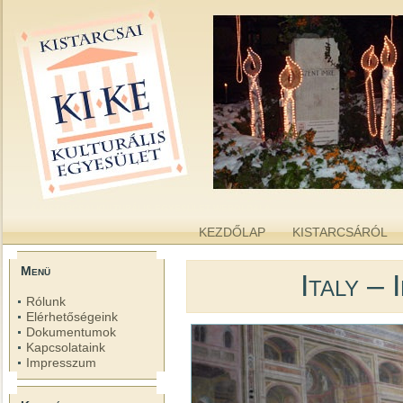
kike.hu
A KISTARCSAI KULTURÁLIS EGYESÜLET WEBOLDALA
KEZDŐLAP
KISTARCSÁRÓL
Menü
Italy – 
Rólunk
Elérhetőségeink
Dokumentumok
Kapcsolataink
Impresszum