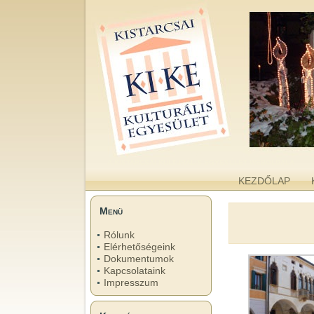
kike.hu
A KISTARCSAI KULTURÁLIS EGYESÜLET WEBOLDALA
KEZDŐLAP
Menü
Rólunk
Elérhetőségeink
Dokumentumok
Kapcsolataink
Impresszum