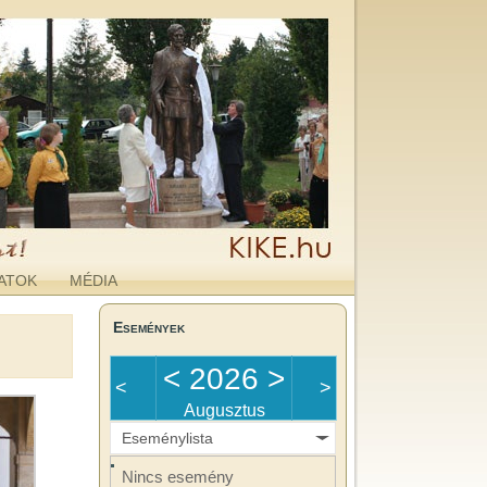
ATOK
MÉDIA
Események
<
2026
>
<
>
Augusztus
Eseménylista
Nincs esemény