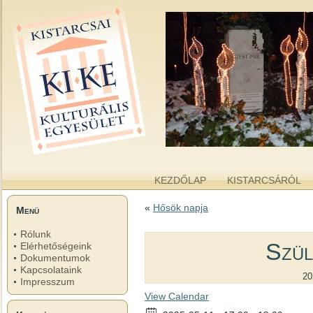
kike.hu
A KISTARCSAI KULTURÁLIS EGYESÜLET WEBOLDALA
KEZDŐLAP
KISTARCSÁRÓL
«
Hősök napja
Menü
Rólunk
Szül
Elérhetőségeink
Dokumentumok
Kapcsolataink
20
Impresszum
View Calendar