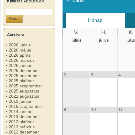
<
július
Keresés az oldalon
Hónap
V.
H.
K.
Archívum
július
július
júliu
2026 június
2026 május
2026 április
2026 március
2026 január
2025 december
2
3
4
2025 november
2025 október
2025 szeptember
2025 augusztus
2021 augusztus
2019 január
2015 szeptember
9
10
11
2014 január
2013 december
2013 október
2013 március
2012 december