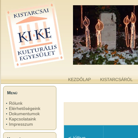
kike.hu
A KISTARCSAI KULTURÁLIS EGYESÜLET WEBOLDALA
KEZDŐLAP
KISTARCSÁRÓL
Menü
Rólunk
Elérhetőségeink
Dokumentumok
Kapcsolataink
Impresszum