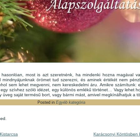
 hasonlóan, most is azt szeretnénk, ha mindenki hozna magával va
el mindnyájunknak örömet tud szerezni, és aminek értékét nem pénz
sehol sem lehet megvenni, nem kereskedelmi áru. Amikre számítunk: 
, egy szívhez szóló idézet, egy különös emlékű történet… Vagy lehet ho
y üveg saját termésű bort, vagy bármi mást, amivel megkínálhatjuk a tö
Posted in
Egyéb kategória
ed.
Kistarcsa
Karácsonyi Köntösben 