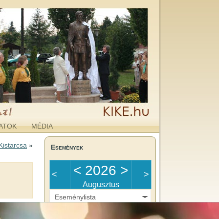
ATOK
MÉDIA
Kistarcsa
»
Események
<
2026
>
<
>
Augusztus
Eseménylista
Nincs esemény