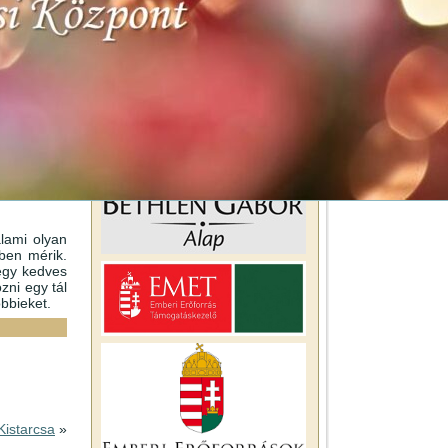
lami olyan
ben mérik.
egy kedves
zni egy tál
bbieket.
Kistarcsa
»