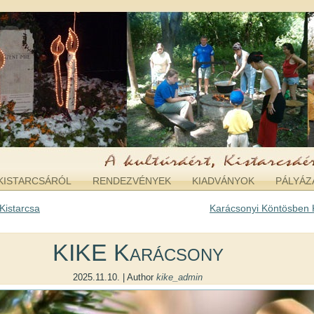
KISTARCSÁRÓL
RENDEZVÉNYEK
KIADVÁNYOK
PÁLYÁZ
Kistarcsa
Karácsonyi Köntösben 
KIKE Karácsony
2025.11.10. | Author
kike_admin