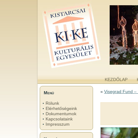
kike.hu
A KISTARCSAI KULTURÁLIS EGYESÜLET WEBOLDALA
KEZDŐLAP
«
Visegrad Fund – 
Menü
Rólunk
Elérhetőségeink
Dokumentumok
Kapcsolataink
Impresszum