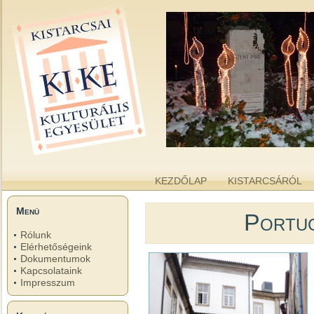
kike.hu
A KISTARCSAI KULTURÁLIS EGYESÜLET WEBOLDALA
KEZDŐLAP
KISTARCSÁRÓL
Menü
Portug
Rólunk
Elérhetőségeink
Dokumentumok
Kapcsolataink
Impresszum