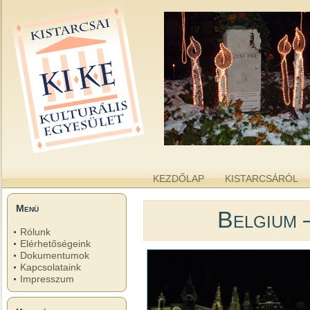
kike.hu
A KISTARCSAI KULTURÁLIS EGYESÜLET WEBOLDALA
KEZDŐLAP
KISTARCSÁRÓL
Menü
Belgium 
Rólunk
Elérhetőségeink
Dokumentumok
Kapcsolataink
Impresszum