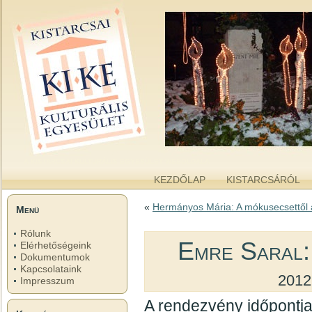
kike.hu
A KISTARCSAI KULTURÁLIS EGYESÜLET WEBOLDALA
KEZDŐLAP
KISTARCSÁRÓL
«
Hermányos Mária: A mókusecsettől 
Menü
Rólunk
Emre Saral:
Elérhetőségeink
Dokumentumok
Kapcsolataink
2012
Impresszum
A rendezvény időpontja