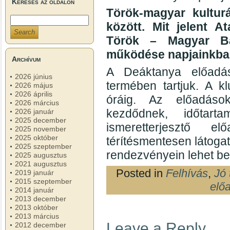
Keresés az oldalon
Török-magyar kulturá
között. Mit jelent 
Török – Magyar Ba
működése napjainkba
Archívum
A Deáktanya előadás
2026 június
termében tartjuk. A k
2026 május
2026 április
óráig. Az előadáso
2026 március
kezdődnek, időtar
2026 január
2025 december
ismeretterjesztő e
2025 november
2025 október
térítésmentesen látoga
2025 szeptember
rendezvényein lehet be
2025 augusztus
2021 augusztus
Posted in
Felhívás
,
Jó 
2019 január
2015 szeptember
elő
2014 január
2013 december
2013 október
2013 március
Leave a Reply
2012 december